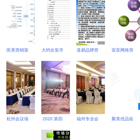
医美营销策
大码女装市
道易品牌营
宣亚网络营
划思维导图
场网络营销
销策划机构
销主管 连
在会议及展
策划方案
赋能企业增
接品牌与市
览服务中的
长，构建市
场的战略核
应用
场新格局
心
杭州会议场
2020 第四
福州专业会
聚美优品拓
地、酒店会
届中国客户
议设备租赁
展业务版
议室、场地
服务节在广
与会务服
图，新公司