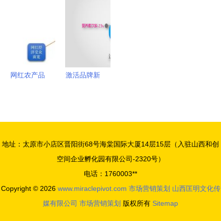
布置、展会
西北海隆重
务，助力高
布局人力资
展览一站式
召开，共绘
效会议与展
源与市场营
服务与市场
服务新蓝图
览
销策划
营销策划的
完美融合
网红农产品
激活品牌新
品牌运营发
活力 娃哈
展报告（中
哈2013-
篇） 网红
2016年度
为什么这样
市场营销策
地址：太原市小店区晋阳街68号海棠国际大厦14层15层（入驻山西和创
红——营销
划方案暨会
空间企业孵化园有限公司-2320号）
企划与市场
议展览服务
电话：1760003**
引爆之道
蓝图
Copyright © 2026
www.miraclepivot.com
市场营销策划
山西匡明文化传
媒有限公司
市场营销策划
版权所有
Sitemap