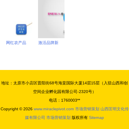
布置、展会
西北海隆重
务，助力高
布局人力资
展览一站式
召开，共绘
效会议与展
源与市场营
服务与市场
服务新蓝图
览
销策划
营销策划的
完美融合
网红农产品
激活品牌新
品牌运营发
活力 娃哈
展报告（中
哈2013-
篇） 网红
2016年度
为什么这样
市场营销策
地址：太原市小店区晋阳街68号海棠国际大厦14层15层（入驻山西和创
红——营销
划方案暨会
空间企业孵化园有限公司-2320号）
企划与市场
议展览服务
电话：1760003**
引爆之道
蓝图
Copyright © 2026
www.miraclepivot.com
市场营销策划
山西匡明文化传
媒有限公司
市场营销策划
版权所有
Sitemap