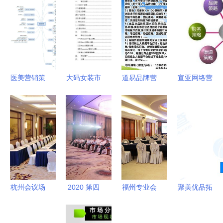
医美营销策
大码女装市
道易品牌营
宣亚网络营
划思维导图
场网络营销
销策划机构
销主管 连
在会议及展
策划方案
赋能企业增
接品牌与市
览服务中的
长，构建市
场的战略核
应用
场新格局
心
杭州会议场
2020 第四
福州专业会
聚美优品拓
地、酒店会
届中国客户
议设备租赁
展业务版
议室、场地
服务节在广
与会务服
图，新公司