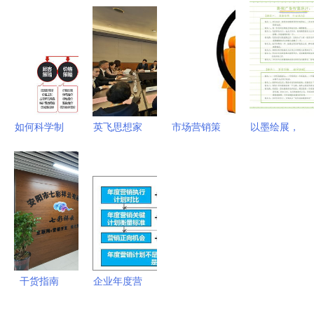
——勒流朗
厂直供团购
策划营销提
策略到执行
杰展览设备
会 匠心工
案分析
的全面指南
制造厂
艺与实惠价
格的完美碰
撞
如何科学制
英飞思想家
市场营销策
以墨绘展，
定品牌营销
吉隆坡首秀
划的核心是
策动未来
策划中的会
2024江苏
什么 5000
手绘风格的
议及展览服
国际贸易展
字干货详解
会议展览服
务策略
上的思维破
营销策划三
务策划案
圈与情感共
大核心
鸣
干货指南
企业年度营
B2B营销培
销顶层设计