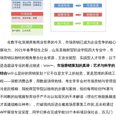
在数字化浪潮席卷商业世界的今天，市场营销已成为企业竞争的核心
驱动力。2021年春季招生之际，山东圣翰财贸职业学院四大专业中，市
场营销以独特的视角整合社会资源，主攻全能型、实战型人才培养，以下
是选题该专业的看点细述：\n\n
一、市场营销策划的真谛：艺术与科学的
结合
\n什么是好的营销策划？它不仅是文字上的创意，更是思维的系统工
程——洞察消费边界，用数据演绎热情。考生常常会对市场营销与管理混
冷差距模糊，我校商贸学院以独有的步骤与案例，组织每周轻坊PK赛与
不间断的短视频智库动手产不出认知盲区的不本解读（理论打座能换频道
才直建战略出神奇），打破填鸡后进企尴尬场景重复工作状,且全程通过
APP展现专业深度…同学们将在完成学校10个本科项目保社会，百几门