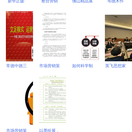
新华正版·
整合营销
佛山精品展
韦德木作
品牌策划与
茶馆、茶
板订做专家
7.20橱柜工
推广 新21
楼、茶叶店
——勒流朗
厂直供团购
世纪高职市
与茶餐厅的
杰展览设备
会 匠心工
场营销的实
市场推广活
制造厂
艺与实惠价
战指南
动策划方案
格的完美碰
撞
常德中德三
市场营销策
如何科学制
英飞思想家
闾农贸市场
划方案 从
定品牌营销
吉隆坡首秀
策划营销提
策略到执行
策划中的会
2024江苏
案分析
的全面指南
议及展览服
国际贸易展
务策略
上的思维破
圈与情感共
鸣
市场营销策
以墨绘展，