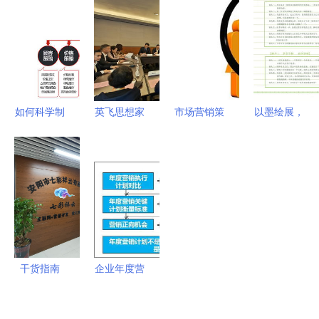
杰展览设备
会 匠心工
案分析
的全面指南
制造厂
艺与实惠价
格的完美碰
撞
如何科学制
英飞思想家
市场营销策
以墨绘展，
定品牌营销
吉隆坡首秀
划的核心是
策动未来
策划中的会
2024江苏
什么 5000
手绘风格的
议及展览服
国际贸易展
字干货详解
会议展览服
务策略
上的思维破
营销策划三
务策划案
圈与情感共
大核心
鸣
干货指南
企业年度营
B2B营销培
销顶层设计
训公司哪家
与全年战略