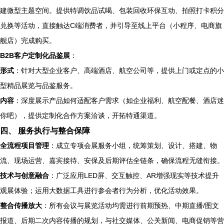
建微型主题空间。提供特调饮品试喝、包装回收环保互动、拍照打卡积分
兑换等活动，直接触达C端消费者，并引导至线上平台（小程序、电商旗
舰店）完成购买。
B2B客户定制化品鉴展
：
形式
：针对大型企业客户、高端酒店、航空公司等，提供上门或定点的小
型精品展览与品鉴服务。
内容
：深度展示产品如何适配客户需求（如企业福利、航空配餐、酒店迷
你吧），提供定制化合作方案洽谈，开拓特通渠道。
四、 服务执行与整合保障
全流程项目管理
：成立专项会展服务小组，统筹策划、设计、搭建、物
流、现场运营、嘉宾接待、安保及后期评估全链条，确保流程无缝衔接。
技术与创意融合
：广泛应用LED屏、交互触控、AR增强现实等技术提升
观展体验；运用大数据工具进行参会者行为分析，优化活动效果。
整合传播放大
：所有会议与展览活动均需进行前期预热、中期直播/图文
报道、后期二次内容传播的规划，与社交媒体、公关新闻、电商促销等营