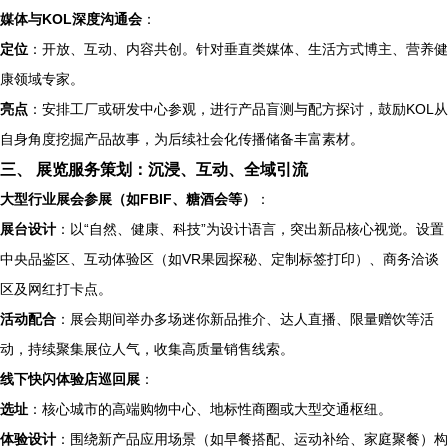
媒体与KOL深度沟通会
：
定位
：开放、互动、内容共创。针对垂直类媒体、生活方式博主、营养健
康领域专家。
亮点
：安排工厂或研发中心参观，进行产品盲测与配方探讨，鼓励KOL从
自身角度挖掘产品故事，为后续社会化传播储备丰富素材。
三、 展览服务策划：沉浸、互动、全域引流
大型行业展会参展（如FBIF、糖酒会等）
：
展台设计
：以“自然、健康、科技”为设计语言，突出新品核心视觉。设置
中央品鉴区、互动体验区（如VR果园探秘、定制标签打印）、商务洽谈
区及网红打卡点。
活动配合
：展会期间举办多场迷你新品推介、达人直播、限量赠饮等活
动，持续聚集展位人气，收集高质量销售线索。
线下快闪体验店巡回展
：
选址
：核心城市的高端购物中心、地标性商圈或大型交通枢纽。
体验设计
：围绕新产品应用场景（如早餐搭配、运动补给、家庭聚餐）构