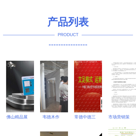
产品列表
PRODUCT
----------------
佛山精品展
韦德木作
常德中德三
市场营销策
板订做专家
7.20橱柜工
闾农贸市场
划方案 从
——勒流朗
厂直供团购
策划营销提
策略到执行