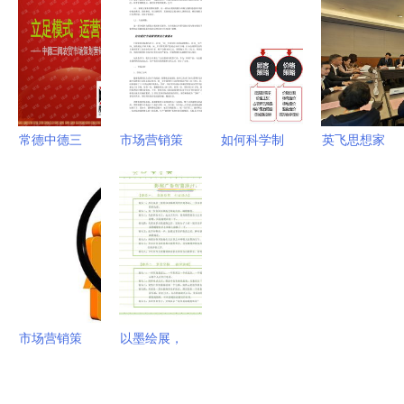
世纪高职市
与茶餐厅的
杰展览设备
会 匠心工
场营销的实
市场推广活
制造厂
艺与实惠价
战指南
动策划方案
格的完美碰
撞
常德中德三
市场营销策
如何科学制
英飞思想家
闾农贸市场
划方案 从
定品牌营销
吉隆坡首秀
策划营销提
策略到执行
策划中的会
2024江苏
案分析
的全面指南
议及展览服
国际贸易展
务策略
上的思维破
圈与情感共
鸣
市场营销策
以墨绘展，
划的核心是
策动未来
什么 5000
手绘风格的