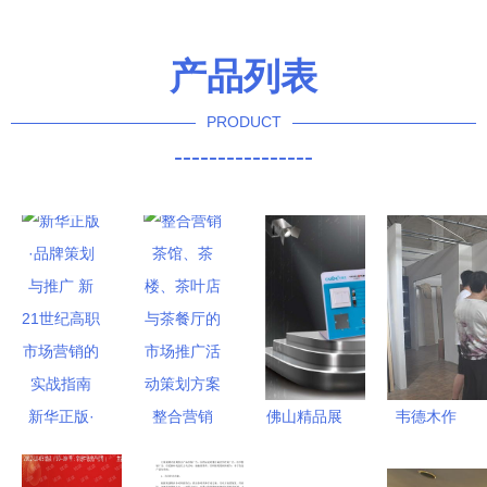
产品列表
PRODUCT
----------------
新华正版·
整合营销
佛山精品展
韦德木作
品牌策划与
茶馆、茶
板订做专家
7.20橱柜工
推广 新21
楼、茶叶店
——勒流朗
厂直供团购